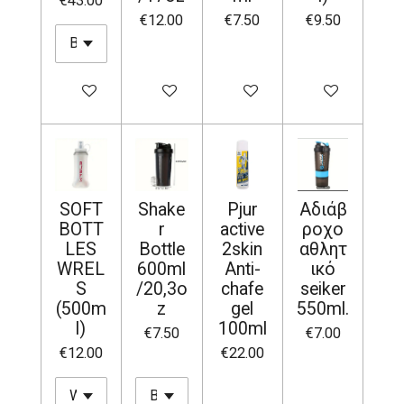
€43.00
€12.00
€7.50
€9.50
Add to cart
Add to cart
Add to cart
Add to cart
SOFT
Shake
Pjur
Αδιάβ
BOTT
r
active
ροχο
LES
Bottle
2skin
αθλητ
WREL
600ml
Anti-
ικό
S
/20,3o
chafe
seiker
(500m
z
gel
550ml.
l)
100ml
€7.50
€7.00
€12.00
€22.00