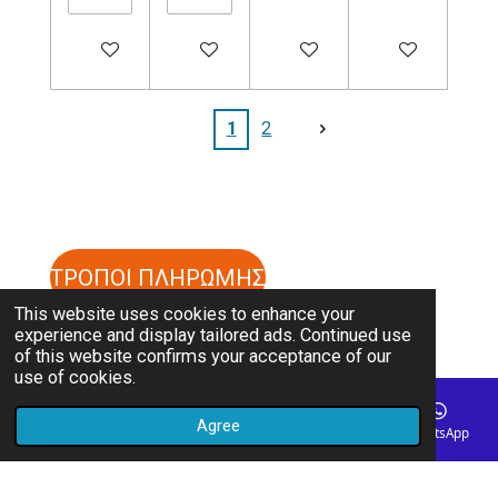
Add to cart
Add to cart
Add to cart
Add to cart
1
2
ΤΡΟΠΟΙ ΠΛΗΡΩΜΗΣ
This website uses cookies to enhance your
experience and display tailored ads. Continued use
ΤΡΟΠΟΙ ΑΠΟΣΤΟΛΗΣ
of this website confirms your acceptance of our
use of cookies.
ΟΡΟΙ ΚΑΙ ΠΡΟΥΠΟΘΕΣΕΙΣ
Agree
Email
Phone
Map
Instagram
WhatsApp
© 2023 - 2026 cpathlete
Powered by
Webador