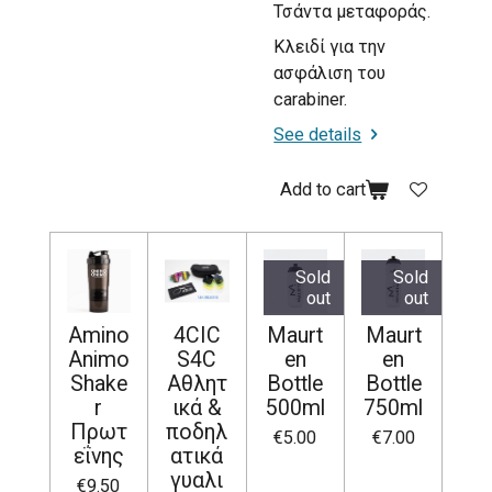
Τσάντα μεταφοράς.
Κλειδί για την
ασφάλιση του
carabiner.
See details
Add to cart
Sold
Sold
out
out
Amino
4CIC
Maurt
Maurt
Animo
S4C
en
en
Shake
Αθλητ
Bottle
Bottle
r
ικά &
500ml
750ml
Πρωτ
ποδηλ
€5.00
€7.00
εΐνης
ατικά
γυαλι
€9.50