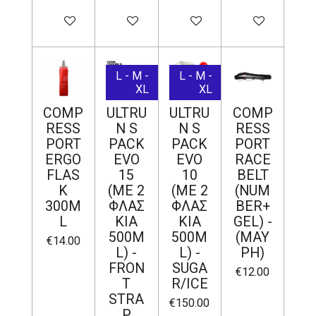
Add to cart
Add to cart
Add to cart
Add to cart
L - M -
L - M -
XL
XL
COMP
ULTRU
ULTRU
COMP
RESS
N S
N S
RESS
PORT
PACK
PACK
PORT
ERGO
EVO
EVO
RACE
FLAS
15
10
BELT
K
(ΜΕ 2
(ΜΕ 2
(NUM
300M
ΦΛΑΣ
ΦΛΑΣ
BER+
L
ΚΙΑ
ΚΙΑ
GEL) -
500M
500M
(ΜΑΥ
€14.00
L) -
L) -
ΡΗ)
FRON
SUGA
€12.00
T
R/ICE
STRA
€150.00
P