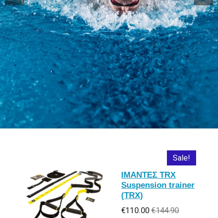
Sale!
ΙΜΑΝΤΕΣ TRX
Suspension trainer
(TRX)
€110.00
€144.90