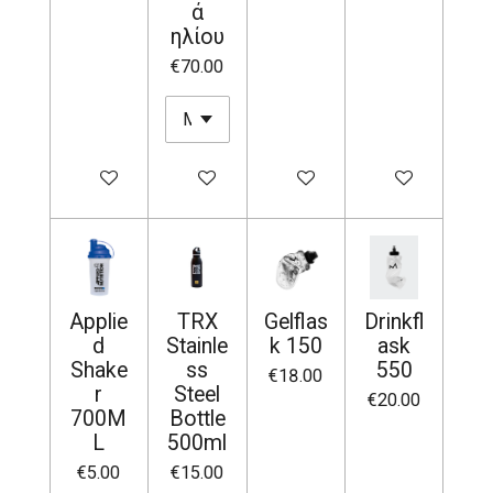
ά
ηλίου
€70.00
Add to cart
Add to cart
Notify me when available
Notify me when 
Applie
TRX
Gelflas
Drinkfl
d
Stainle
k 150
ask
Shake
ss
550
€18.00
r
Steel
€20.00
700M
Bottle
L
500ml
€5.00
€15.00