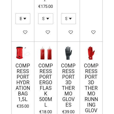
€175.00
Add to cart
Add to cart
Add to cart
Add to cart
COMP
COMP
COMP
COMP
RESS
RESS
RESS
RESS
PORT
PORT
PORT
PORT
HYDR
ERGO
3D
3D
ATION
FLAS
THER
THER
BAG
K
MO
MO
1,5L
500M
GLOV
RUNN
L
ES
ING
€35.00
GLOV
€18.00
€39.00