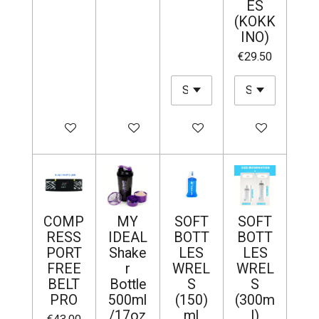
ES
(ΚΟΚΚ
ΙΝΟ)
€29.50
Add to cart
Add to cart
Add to cart
Add to cart
COMP
MY
SOFT
SOFT
RESS
IDEAL
BOTT
BOTT
PORT
Shake
LES
LES
FREE
r
WREL
WREL
BELT
Bottle
S
S
PRO
500ml
(150)
(300m
/17oz
ml
l)