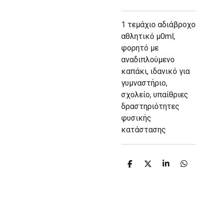
1 τεμάχιο αδιάβροχο
αθλητικό μ0ml,
φορητό με
αναδιπλούμενο
καπάκι, ιδανικό για
γυμναστήριο,
σχολείο, υπαίθριες
δραστηριότητες
φυσικής
κατάστασης
S
S
S
S
h
h
h
h
a
a
a
a
r
r
r
r
e
e
e
e