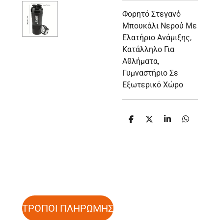
Φορητό Στεγανό
Μπουκάλι Νερού Με
Ελατήριο Ανάμιξης,
Κατάλληλο Για
Αθλήματα,
Γυμναστήριο Σε
Εξωτερικό Χώρο
S
S
S
S
h
h
h
h
a
a
a
a
r
r
r
r
e
e
e
e
ΤΡΟΠΟΙ ΠΛΗΡΩΜΗΣ