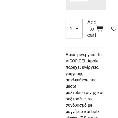
Add
to
cart
Άμεση ενέργεια. Το
VIGOR GEL Apple
παρέχει ενέργεια
γρήγορης
απελευθέρωσης
μέσω
μαλτοδεξτρίνης και
δεξτρόζης, σε
συνδυασμό με
μαγνήσιο και beta
alanine (0,9gr στα