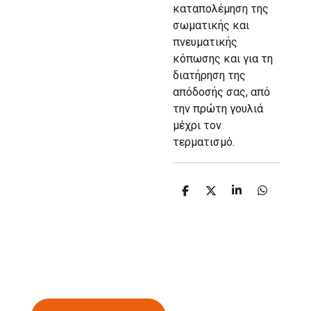
καταπολέμηση της
σωματικής και
πνευματικής
κόπωσης και για τη
διατήρηση της
απόδοσής σας, από
την πρώτη γουλιά
μέχρι τον
τερματισμό.
S
S
S
S
h
h
h
h
a
a
a
a
r
r
r
r
e
e
e
e