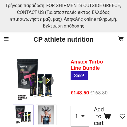
Γρήγορη παράδοση. FOR SHIPMENTS OUTSIDE GREECE,
Skip
CONTACT US (Για αποστολές εκτός Ελλάδας
to
επικοινωνήστε μαζί μας). Ασφαλής online πληρωμή.
main
Βελτίωση απόδοσης
content
CP athlete nutrition
Amacx Turbo
Line Bundle
Sale!
€148.50
€168.80
Add
to
cart