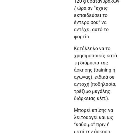
120 g υδατανθράκων
/ ώρα αν “έχεις
εκπαιδεύσει το
έντερο σου” να
αντέχει αυτό το
φορτίο.
Κατάλληλο να το
χρησιμοποιείς κατά
τη διάρκεια της
άσκησης (training ή
αγώνας), ειδικά σε
αντοχή (ποδηλασία,
τρέξιμο μεγάλης
διάρκειας κλπ.).
Μπορεί επίσης να
λειτουργεί και ως
“καύσιμο” πριν ή
μετά την άσκηση,