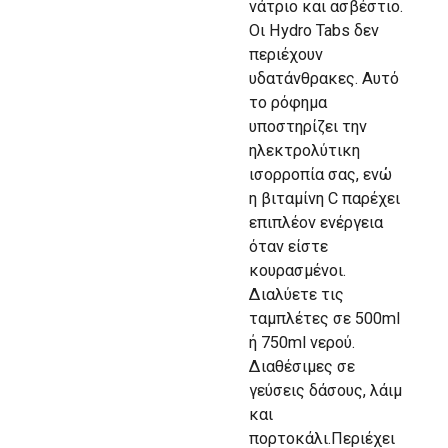
νάτριο και ασβέστιο.
Οι Hydro Tabs δεν
περιέχουν
υδατάνθρακες. Αυτό
το ρόφημα
υποστηρίζει την
ηλεκτρολύτικη
ισορροπία σας, ενώ
η βιταμίνη C παρέχει
επιπλέον ενέργεια
όταν είστε
κουρασμένοι.
Διαλύετε τις
ταμπλέτες σε 500ml
ή 750ml νερού.
Διαθέσιμες σε
γεύσεις δάσους, λάιμ
και
πορτοκάλι.Περιέχει