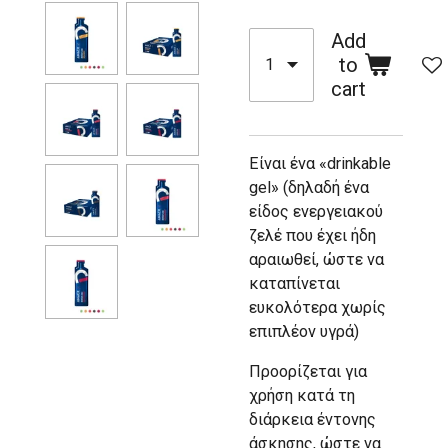
Add
to
cart
Είναι ένα «drinkable
gel» (δηλαδή ένα
είδος ενεργειακού
ζελέ που έχει ήδη
αραιωθεί, ώστε να
καταπίνεται
ευκολότερα χωρίς
επιπλέον υγρά)
Προορίζεται για
χρήση κατά τη
διάρκεια έντονης
άσκησης, ώστε να