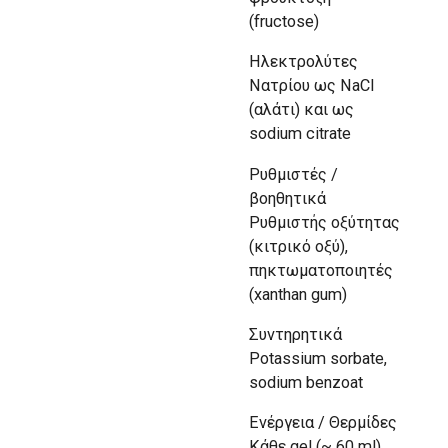
(fructose)
Ηλεκτρολύτες
Νατρίου ως NaCl
(αλάτι) και ως
sodium citrate
Ρυθμιστές /
βοηθητικά
Ρυθμιστής οξύτητας
(κιτρικό οξύ),
πηκτωματοποιητές
(xanthan gum)
Συντηρητικά
Potassium sorbate,
sodium benzoat
Ενέργεια / Θερμίδες
Κάθε gel (~ 60 ml)