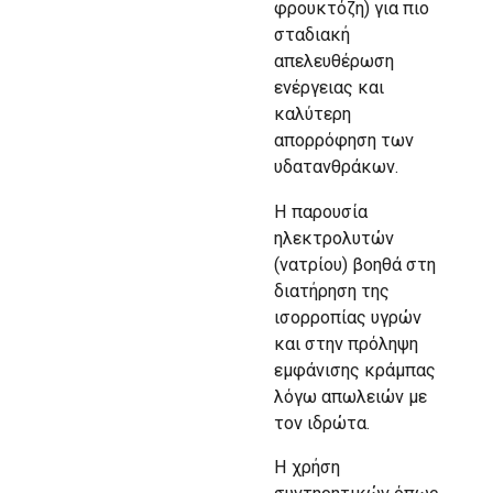
φρουκτόζη) για πιο
σταδιακή
απελευθέρωση
ενέργειας και
καλύτερη
απορρόφηση των
υδατανθράκων.
Η παρουσία
ηλεκτρολυτών
(νατρίου) βοηθά στη
διατήρηση της
ισορροπίας υγρών
και στην πρόληψη
εμφάνισης κράμπας
λόγω απωλειών με
τον ιδρώτα.
Η χρήση