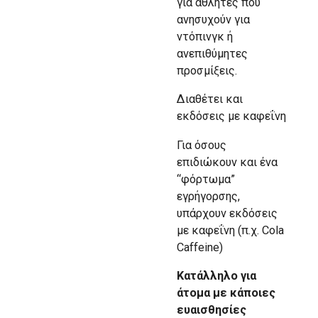
για αθλητές που
ανησυχούν για
ντόπινγκ ή
ανεπιθύμητες
προσμίξεις.
Διαθέτει και
εκδόσεις με καφεΐνη
Για όσους
επιδιώκουν και ένα
“φόρτωμα”
εγρήγορσης,
υπάρχουν εκδόσεις
με καφεΐνη (π.χ. Cola
Caffeine)
Κατάλληλο για
άτομα με κάποιες
ευαισθησίες