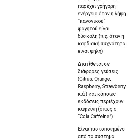
παρέχει γρήγορη
ενέργεια όταν η λήψη
“κανονικού”
φαγητού είναι
δύσκολη (π.χ. όταν η
καρδιακή συχνότητα
είναι ψηλή)
Διατίθεται σε
διάφορες γεύσεις
(Citrus, Orange,
Raspberry, Strawberry
κ.ά.) και κάποιες
εκδόσεις περιέχουν
καφεΐνη (όπως ο
“Cola Caffeine”)
Είναι πιστοποιημένο
από το σύστημα