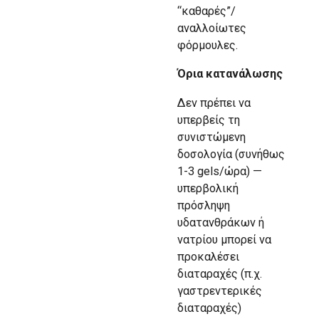
“καθαρές”/
αναλλοίωτες
φόρμουλες.
Όρια κατανάλωσης
Δεν πρέπει να
υπερβείς τη
συνιστώμενη
δοσολογία (συνήθως
1-3 gels/ώρα) —
υπερβολική
πρόσληψη
υδατανθράκων ή
νατρίου μπορεί να
προκαλέσει
διαταραχές (π.χ.
γαστρεντερικές
διαταραχές)