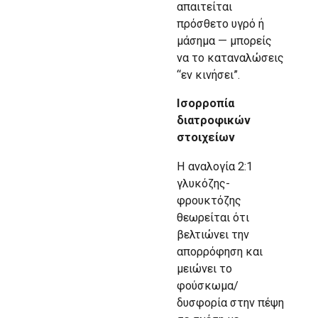
απαιτείται
πρόσθετο υγρό ή
μάσημα — μπορείς
να το καταναλώσεις
“εν κινήσει”.
Ισορροπία
διατροφικών
στοιχείων
Η αναλογία 2:1
γλυκόζης-
φρουκτόζης
θεωρείται ότι
βελτιώνει την
απορρόφηση και
μειώνει το
φούσκωμα/
δυσφορία στην πέψη