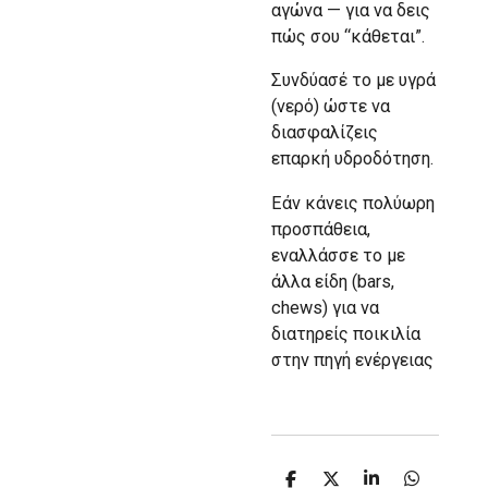
αγώνα — για να δεις
πώς σου “κάθεται”.
Συνδύασέ το με υγρά
(νερό) ώστε να
διασφαλίζεις
επαρκή υδροδότηση.
Εάν κάνεις πολύωρη
προσπάθεια,
εναλλάσσε το με
άλλα είδη (bars,
chews) για να
διατηρείς ποικιλία
στην πηγή ενέργειας
S
S
S
S