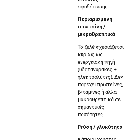
αφυδάτωσης.
Περιορισμένη
πρωτεΐνη /
μικροθρεπτικά
Το ζελέ σχεδιάζεται
κυρίως ως
ενεργειακή πηγή
(υδατάνθρακες +
ηλεκτρολύτες). Δεν
παρέχει πρωτεΐνες,
βιταμίνες ή άλλα
μακροθρεπτικά σε
σημαντικές
ποσότητες.
Γεύση / γλυκύτητα
Κάποιοι χρήστες