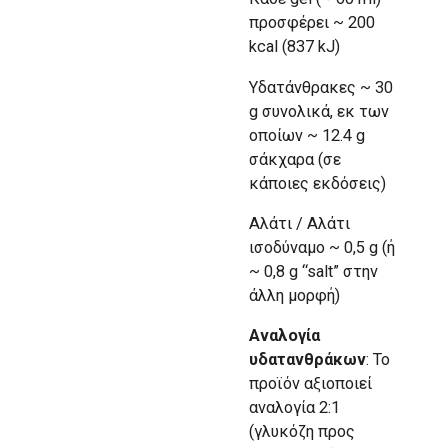
προσφέρει ~ 200
kcal (837 kJ)
Υδατάνθρακες ~ 30
g συνολικά, εκ των
οποίων ~ 12.4 g
σάκχαρα (σε
κάποιες εκδόσεις)
Αλάτι / Αλάτι
ισοδύναμο ~ 0,5 g (ή
~ 0,8 g “salt” στην
άλλη μορφή)
Αναλογία
υδατανθράκων
: Το
προϊόν αξιοποιεί
αναλογία 2:1
(γλυκόζη προς