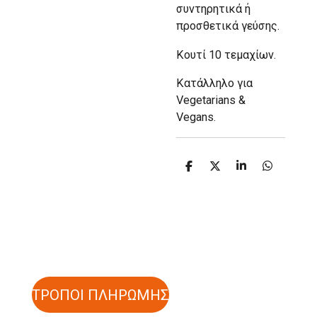
συντηρητικά ή
προσθετικά γεύσης.
Κουτί 10 τεμαχίων.
Κατάλληλο για
Vegetarians &
Vegans.
S
S
S
S
h
h
h
h
a
a
a
a
r
r
r
r
e
e
e
e
ΤΡΟΠΟΙ ΠΛΗΡΩΜΗΣ