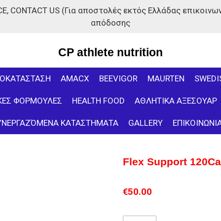
, CONTACT US (Για αποστολές εκτός Ελλάδας επικοινωνή
απόδοσης
CP athlete nutrition
ΠΟΚΑΤΑΣΤΑΣΗ
AMACX
BEEVIGOR
MAURTEN
SWEDI
ΙΚΕΣ ΦΟΡΜΟΥΛΕΣ
HEALTH FOOD
ΑΘΛΗΤΙΚΑ ΑΞΕΣΟΥΑΡ
ΥΝΕΡΓΑΖΌΜΕΝΑ ΚΑΤΑΣΤΗΜΑΤΑ
GALLERY
ΕΠΙΚΟΙΝΩΝΙ
Flex Support 120C
€50.00