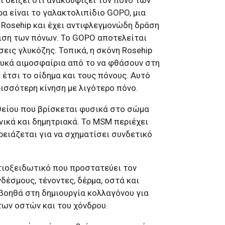
α είναι το γαλακτολιπίδιο GOPO, μια
 Rosehip και έχει αντιφλεγμονώδη δράση
ιση των πόνων. Το GOPO αποτελείται
εις γλυκόζης. Τοπικά, η σκόνη Rosehip
υκά αιμοσφαίρια από το να φθάσουν στη
 έτσι τo οίδημα και τους πόνους. Αυτό
ισσότερη κίνηση με λιγότερο πόνο.
θείου που βρίσκεται φυσικά στο σώμα
νικά και δημητριακά. Το MSM περιέχει
ρειάζεται για να σχηματίσει συνδετικό
ντιοξειδωτικό που προστατεύει τον
δέσμους, τένοντες, δέρμα, οστά και
 βοηθά στη δημιουργία κολλαγόνου για
των οστών και του χόνδρου.