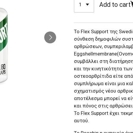
Add to cart
Το Flex Support της Swed
σύνθεση δημοφιλών συστ
αρθρώσεων, συμπεριλαμ
Eggshellmembrane(Ovomet
συμβάλλει στη διατήρηση
και την κινητικότητα τω
οστεοαρθρίτιδα είτε από
συμπλήρωμα είναι μια καλ
σχηματισμός νέου αρθρικ
αποτέλεσμα μπορεί να εί
και πόνος στις αρθρώσει
Το Flex Support έχει τε
αυτού.
Το Rosehip η εμπειρία έχ