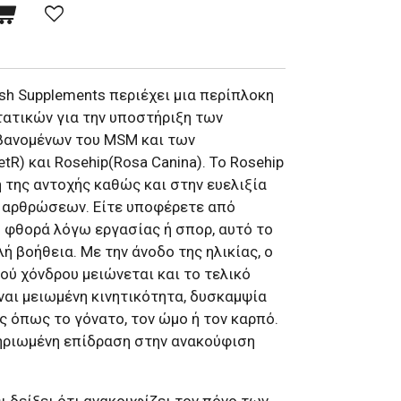
ish Supplements περιέχει μια περίπλοκη
ατικών για την υποστήριξη των
βανομένων του MSM και των
R) και Rosehip(Rosa Canina). Το Rosehip
 της αντοχής καθώς και στην ευελιξία
ν αρθρώσεων. Είτε υποφέρετε από
 φθορά λόγω εργασίας ή σπορ, αυτό το
ή βοήθεια. Με την άνοδο της ηλικίας, ο
ού χόνδρου μειώνεται και το τελικό
ναι μειωμένη κινητικότητα, δυσκαμψία
ς όπως το γόνατο, τον ώμο ή τον καρπό.
κμηριωμένη επίδραση στην ανακούφιση
ει δείξει ότι ανακουφίζει τον πόνο των