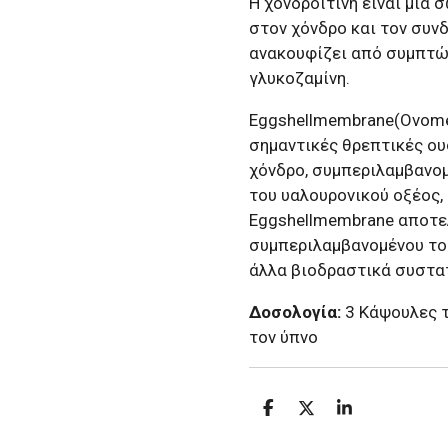
Η χονδροϊτίνη είναι μια
στον χόνδρο και τον συν
ανακουφίζει από συμπτώ
γλυκοζαμίνη.
Eggshellmembrane(Ovome
σημαντικές θρεπτικές ου
χόνδρο, συμπεριλαμβανομ
του υαλουρονικού οξέος,
Eggshellmembrane αποτε
συμπεριλαμβανομένου του
άλλα βιοδραστικά συστα
Δοσολογία:
3 Κάψουλες τ
τον ύπνο
S
S
S
h
h
h