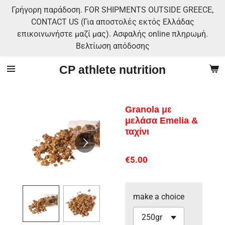
Γρήγορη παράδοση. FOR SHIPMENTS OUTSIDE GREECE,
Skip
CONTACT US (Για αποστολές εκτός Ελλάδας
to
επικοινωνήστε μαζί μας). Ασφαλής online πληρωμή.
main
Βελτίωση απόδοσης
content
CP athlete nutrition
Granola με
μελάσα Emelia &
ταχίνι
€5.00
make a choice