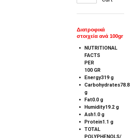
Διατροφικά
στοιχεία
ανά 100gr
NUTRITIONAL
FACTS
PER
100 GR
Energy
319 g
Carbohydrates
78.8
g
Fat
0.0 g
Humidity
19.2 g
Ash
1.0 g
Protein
1.1 g
TOTAL
POLYPHENOLS/