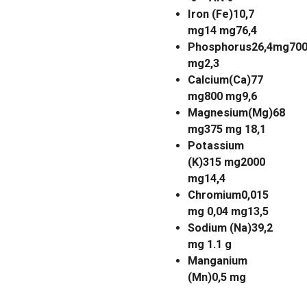
Iron (Fe)10,7
mg14 mg76,4
Phosphorus26,4mg70
mg2,3
Calcium(Ca)77
mg800 mg9,6
Magnesium(Mg)68
mg375 mg 18,1
Potassium
(K)315 mg2000
mg14,4
Chromium0,015
mg 0,04 mg13,5
Sodium (Na)39,2
mg 1.1 g
Manganium
(Mn)0,5 mg