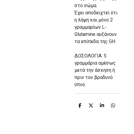
στο σώμα.
Έχει αποδειχτεί ότι
η λήψη και μόνο 2
γραμμαρίων L-
Glutamine αυξάνουν
τα επίπεδα της GH.
ΔΟΣΟΛΟΓΙΑ: 5
γραμμάρια αμέσως
μετά την άσκηση ή
πριν τον βραδυνό
ύπνο.
S
S
S
S
h
h
h
h
a
a
a
a
r
r
r
r
e
e
e
e