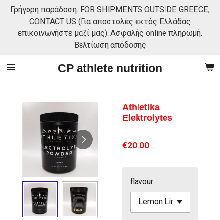
Γρήγορη παράδοση. FOR SHIPMENTS OUTSIDE GREECE,
Skip
CONTACT US (Για αποστολές εκτός Ελλάδας
to
επικοινωνήστε μαζί μας). Ασφαλής online πληρωμή.
main
Βελτίωση απόδοσης
content
CP athlete nutrition
Athletika
Elektrolytes
€20.00
flavour