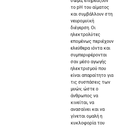
σώμα, επηρεάζουν
το pH του αίματος
και συμβάλλουν στη
νευροµυϊκή
διέγερση. Οι
ηλεκτρολύτες
επομένως περιέχουν
ελεύθερα ιόντα και
συμπεριφέρονται
σαν μέσο αγωγής
ηλεκτρισμού που
είναι απαραίτητο για
τις συσπάσεις των
μυών, ώστε ο
άνθρωπος να
κινείται, να
ανασαίνει και να
γίνεται ομαλή η
κυκλοφορία του