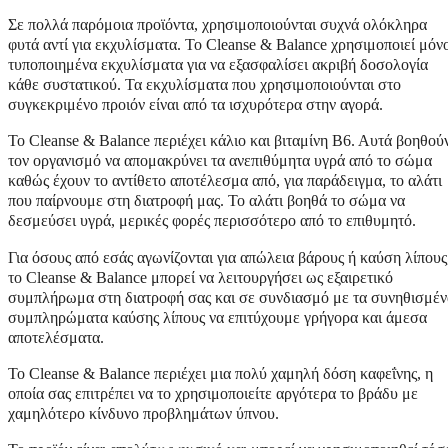
Σε πολλά παρόμοια προϊόντα, χρησιμοποιούνται συχνά ολόκληρα
φυτά αντί για εκχυλίσματα. Το Cleanse & Balance χρησιμοποιεί μόν
τυποποιημένα εκχυλίσματα για να εξασφαλίσει ακριβή δοσολογία
κάθε συστατικού. Τα εκχυλίσματα που χρησιμοποιούνται στο
συγκεκριμένο προιόν είναι από τα ισχυρότερα στην αγορά.
Το Cleanse & Balance περιέχει κάλιο και βιταμίνη Β6. Αυτά βοηθού
τον οργανισμό να απομακρύνει τα ανεπιθύμητα υγρά από το σώμα
καθώς έχουν το αντίθετο αποτέλεσμα από, για παράδειγμα, το αλάτι
που παίρνουμε στη διατροφή μας. Το αλάτι βοηθά το σώμα να
δεσμεύσει υγρά, μερικές φορές περισσότερο από το επιθυμητό.
Για όσους από εσάς αγωνίζονται για απώλεια βάρους ή καύση λίπους
το Cleanse & Balance μπορεί να λειτουργήσει ως εξαιρετικό
συμπλήρωμα στη διατροφή σας και σε συνδιασμό με τα συνηθισμέν
συμπληρώματα καύσης λίπους να επιτύχουμε γρήγορα και άμεσα
αποτελέσματα.
Το Cleanse & Balance περιέχει μια πολύ χαμηλή δόση καφεΐνης, η
οποία σας επιτρέπει να το χρησιμοποιείτε αργότερα το βράδυ με
χαμηλότερο κίνδυνο προβλημάτων ύπνου.